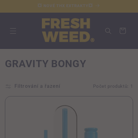
Přejít k
💥 NOVÉ THX EXTRAKTY💥
obsahu
Košík
K
GRAVITY BONGY
o
l
Filtrování a řazení
Počet produktů: 1
e
k
c