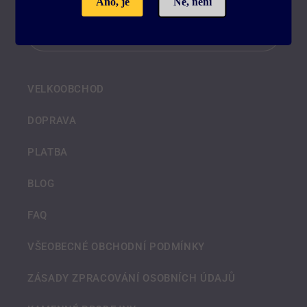
Ano, je
Ne, není
E-mail
VELKOOBCHOD
DOPRAVA
PLATBA
BLOG
FAQ
VŠEOBECNÉ OBCHODNÍ PODMÍNKY
ZÁSADY ZPRACOVÁNÍ OSOBNÍCH ÚDAJŮ