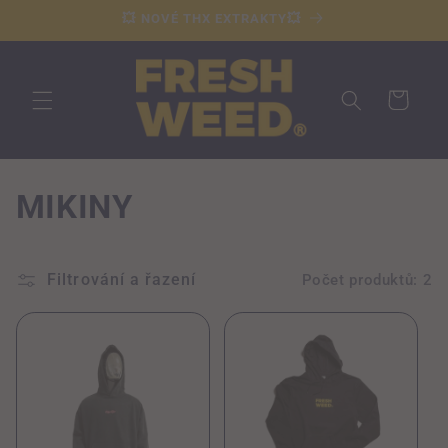
Přejít k
💥 NOVÉ THX EXTRAKTY💥
obsahu
Košík
K
MIKINY
o
l
Filtrování a řazení
Počet produktů: 2
e
k
c