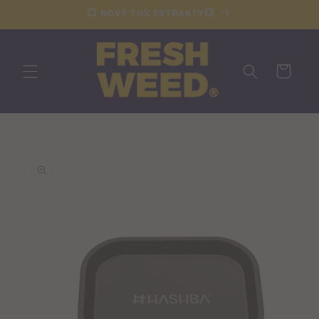
Přejít k
💥 NOVÉ THX EXTRAKTY💥
obsahu
Košík
Přejít na
informace
o
produktu