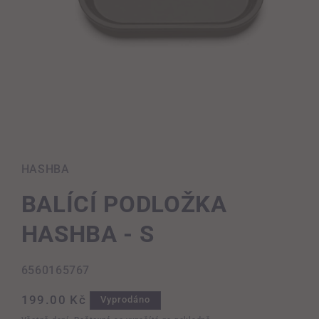
Otevřít
multimédia
1
v
HASHBA
modálním
okně
BALÍCÍ PODLOŽKA
HASHBA - S
SKU:
6560165767
Běžná
199.00 Kč
Vyprodáno
cena