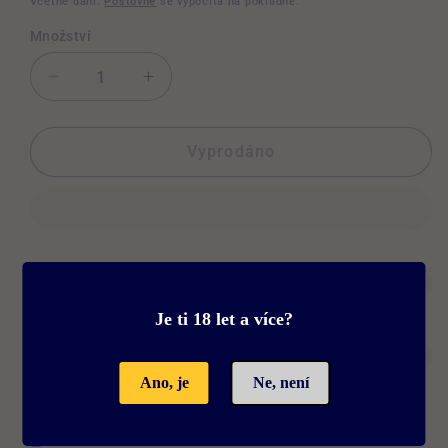
Včetně daní.
Poštovné
se vypočítá na pokladně.
Množství
Snížit
Zvýšit
množství
množství
produktu
produktu
BALÍCÍ
BALÍCÍ
Vyprodáno
PODLOŽKA
PODLOŽKA
HASHBA
HASHBA
-
-
S
S
Description
Je ti 18 let a více?
Doprava a Platba
Ano, je
Ne, není
Share