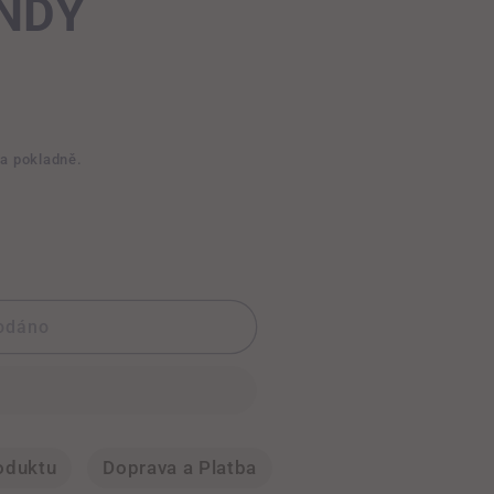
ANDY
na pokladně.
odáno
M
oduktu
Doprava a Platba