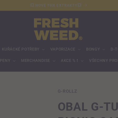
💥 NOVÉ THX EXTRAKTY💥
KUŘÁCKÉ POTŘEBY
VAPORIZACE
BONGY
D-T
RPENY
MERCHANDISE
AKCE % ❗️
VŠECHNY PRO
G-ROLLZ
OBAL G-T