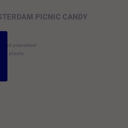
STERDAM PICNIC CANDY
.
ěsné provedení
ého plastu
mm