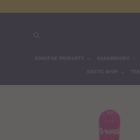
Přejít k
obsahu
KONOPNÉ PRODUKTY
KANABINOIDY
EXOTIC WHIP
TE
Přejít na
informace
o
produktu