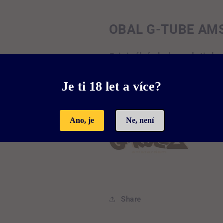
OBAL G-TUBE AM
Originální obal pro dutinku
Vzduchotěsné a vodot
Je ti 18 let a více?
Vyrobeno z ekologick
Rozměry:
120 x 20 
Ano, je
Ne, není
Share