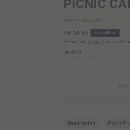
PICNIC C
SKU:
0602728164301
Běžná
49.00 Kč
Vyprodáno
cena
Včetně daní.
Poštovné
se vypočítá 
Množství
Snížit
Zvýšit
množství
množství
produktu
produktu
OBAL
OBAL
Vypr
G-
G-
TUBE
TUBE
AMSTERDAM
AMSTERDA
PICNIC
PICNIC
CANDY
CANDY
Description
Popis Pr