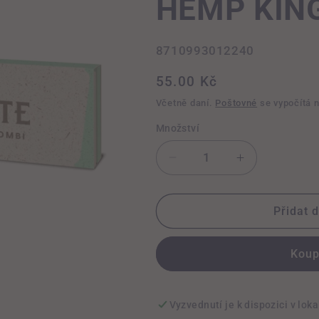
HEMP KING
SKU:
8710993012240
Běžná
55.00 Kč
cena
Včetně daní.
Poštovné
se vypočítá 
Množství
Snížit
Zvýšit
množství
množství
produktu
produktu
PAPÍRKY
PAPÍRKY
Přidat 
+
+
FILTRY
FILTRY
Koup
ORGANIC
ORGANIC
HEMP
HEMP
KING
KING
SIZE
SIZE
Vyzvednutí je k dispozici v loka