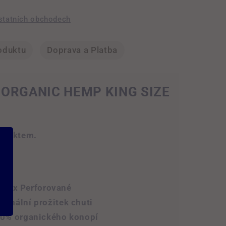
statních obchodech
oduktu
Doprava a Platba
Y ORGANIC HEMP KING SIZE
espektem.
ů
ů - 2x Perforované
imální prožitek chuti
00% organického konopí