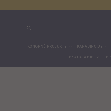
Přejít k
obsahu
KONOPNÉ PRODUKTY
KANABINOIDY
EXOTIC WHIP
TE
Přejít na
informace
o
produktu