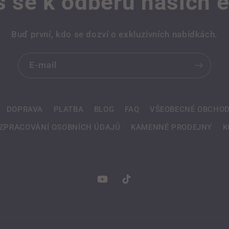
š se k odběru našich 
Buď první, kdo se dozví o exkluzivních nabídkách.
E-mail
DOPRAVA
PLATBA
BLOG
FAQ
VŠEOBECNÉ OBCHOD
ZPRACOVÁNÍ OSOBNÍCH ÚDAJŮ
KAMENNÉ PRODEJNY
K
YouTube
TikTok