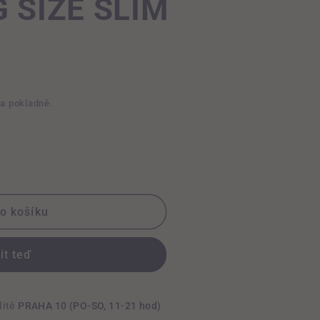
 SIZE SLIM
na pokladně.
do košíku
it teď
litě
PRAHA 10 (PO-SO, 11-21 hod)