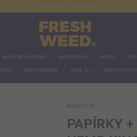
💥 NOVÉ THX EXTRAKTY💥
KUŘÁCKÉ POTŘEBY
VAPORIZACE
BONGY
D-T
RPENY
MERCHANDISE
AKCE % ❗️
VŠECHNY PRO
MASCOTTE
PAPÍRKY +