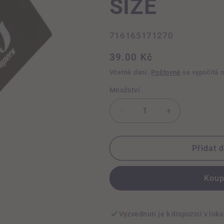
SIZE
SKU:
716165171270
Běžná
39.00 Kč
cena
Včetně daní.
Poštovné
se vypočítá 
Množství
Snížit
Zvýšit
množství
množství
produktu
produktu
PAPÍRKY
PAPÍRKY
Přidat 
PRŮHLEDNÉ
PRŮHLEDN
KING
KING
Koup
SIZE
SIZE
Vyzvednutí je k dispozici v loka