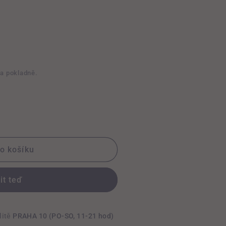
na pokladně.
do košíku
É
it teď
litě
PRAHA 10 (PO-SO, 11-21 hod)