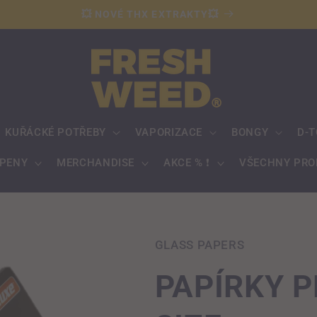
💥 NOVÉ THX EXTRAKTY💥
KUŘÁCKÉ POTŘEBY
VAPORIZACE
BONGY
D-T
RPENY
MERCHANDISE
AKCE % ❗️
VŠECHNY PRO
GLASS PAPERS
PAPÍRKY 