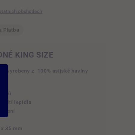
statních obchodech
a Platba
NÉ KING SIZE
sou vyrobeny z
100% asijské bavlny
pírků
užití lepidla
hoření
 x 35 mm