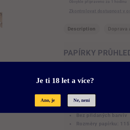
Obvykle připraveno za 1 hodinu
Zkontrolovat dostupnost v o
Description
Doprava 
PAPÍRKY PRŮHLED
Místo stromové celul
ó
zy j
Mallow.
Je ti 18 let a více?
40 ks průhledných pa
Přírodní výroba bez po
Ano, je
Ne, není
Hladké a rovnoměrné 
Bez přidaných barviv
Rozměry papírku:
115