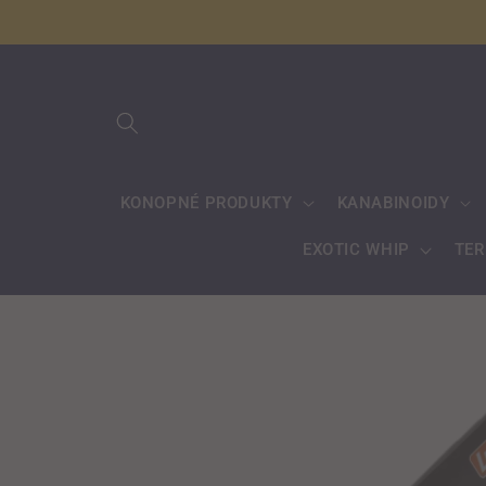
Přejít k
obsahu
KONOPNÉ PRODUKTY
KANABINOIDY
EXOTIC WHIP
TE
Přejít na
informace
o
produktu