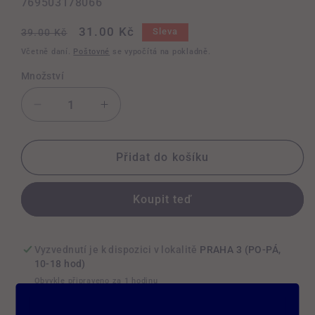
SKU:
769503178066
Běžná
Výprodejová
31.00 Kč
Sleva
39.00 Kč
cena
cena
Včetně daní.
Poštovné
se vypočítá na pokladně.
Množství
Snížit
Zvýšit
množství
množství
produktu
produktu
PAPÍRKY
PAPÍRKY
Přidat do košíku
UNBLEACHED
UNBLEACHED
EXPERT
EXPERT
Koupit teď
STONERS
STONERS
EDITION
EDITION
KING
KING
SIZE
SIZE
Vyzvednutí je k dispozici v lokalitě
PRAHA 3 (PO-PÁ,
SLIM
SLIM
10-18 hod)
Obvykle připraveno za 1 hodinu
Zobrazit informace o obchodě