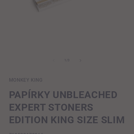
Otevřít
multimédia
1
z
1
/
3
v
modálním
okně
MONKEY KING
PAPÍRKY UNBLEACHED
EXPERT STONERS
EDITION KING SIZE SLIM