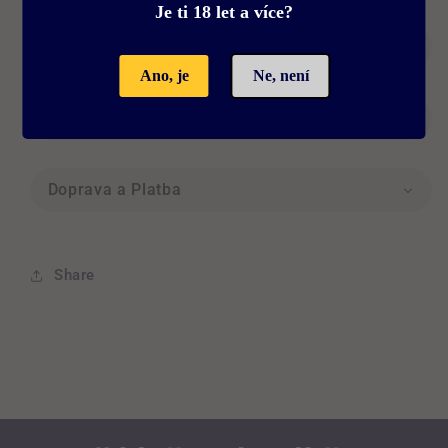
Je ti 18 let a více?
Description
Ano, je
Ne, není
Popis Produktu
Doprava a Platba
Share