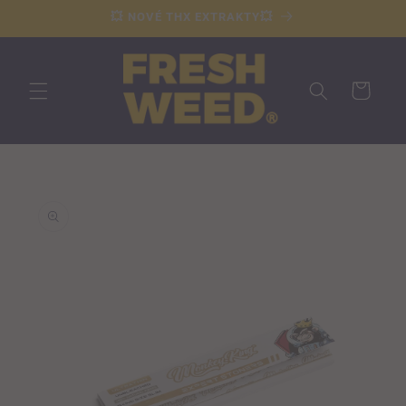
Přejít k
💥 NOVÉ THX EXTRAKTY💥
obsahu
Košík
Přejít na
informace
o
produktu