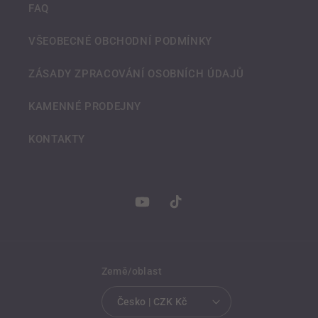
FAQ
VŠEOBECNÉ OBCHODNÍ PODMÍNKY
ZÁSADY ZPRACOVÁNÍ OSOBNÍCH ÚDAJŮ
KAMENNÉ PRODEJNY
KONTAKTY
YouTube
TikTok
Země/oblast
Česko | CZK Kč