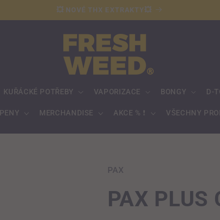
💥 NOVÉ THX EXTRAKTY💥
KUŘÁCKÉ POTŘEBY
VAPORIZACE
BONGY
D-T
RPENY
MERCHANDISE
AKCE % ❗️
VŠECHNY PRO
PAX
PAX PLUS 