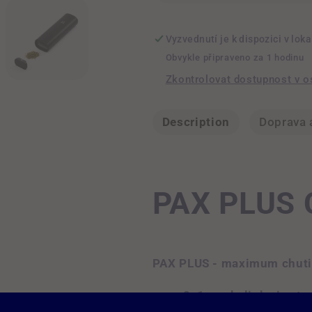
Vyzvednutí je k dispozici v loka
Obvykle připraveno za 1 hodinu
Zkontrolovat dostupnost v o
Description
Doprava 
PAX PLUS 
PAX PLUS - maximum chuti,
2v1 pro bylinky i extr