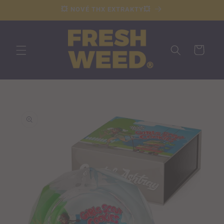
Přejít k
💥 NOVÉ THX EXTRAKTY💥
obsahu
Košík
Přejít na
informace
o
produktu