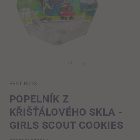
Otevřít
multimédia
1
z
1
/
7
v
modálním
okně
BEST BUDS
POPELNÍK Z
KŘIŠŤÁLOVÉHO SKLA -
GIRLS SCOUT COOKIES