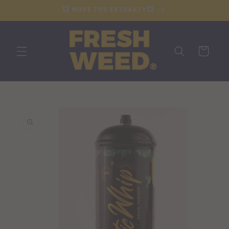
Přejít k
💥 NOVÉ THX EXTRAKTY💥
obsahu
Košík
Přejít na
informace
o
produktu