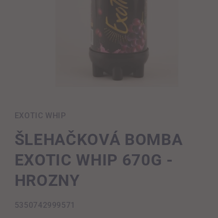
Otevřít
multimédia
1
v
EXOTIC WHIP
modálním
okně
ŠLEHAČKOVÁ BOMBA
EXOTIC WHIP 670G -
HROZNY
SKU:
5350742999571